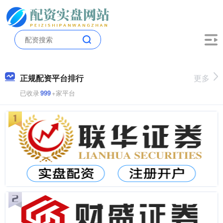
正规配资平台排行
更多
已收录
999
+家平台