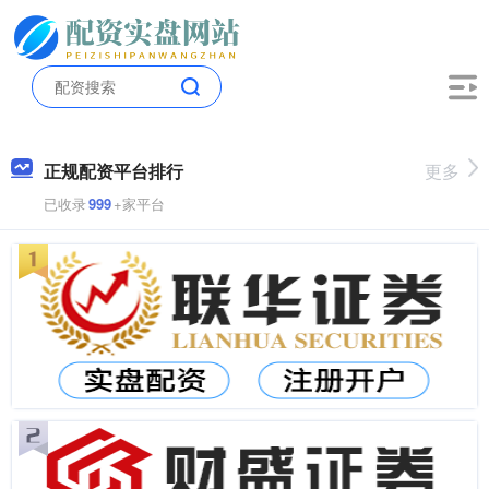
正规配资平台排行
更多
已收录
999
+家平台