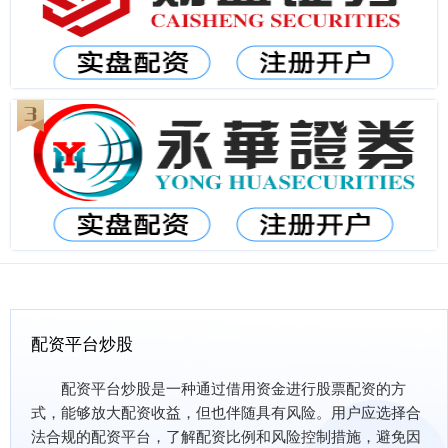
配资平台炒股
配资平台炒股是一种通过借用资金进行股票配资的方
式，能够放大配资收益，但也伴随具有风险。用户应选择合
法合规的配资平台，了解配资比例和风险控制措施，避免因