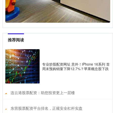
推荐阅读
专业炒股配资网址 意外！iPhone 16系列 首
周末预购销量下降12.7%？苹果概念股下跌
​连云港股票配资：助您投资更上一层楼
​东营股票配资平台排名，正规安全杠杆实盘