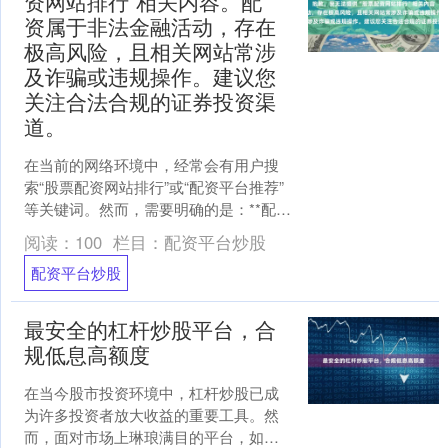
资网站排行”相关内容。配
资属于非法金融活动，存在
极高风险，且相关网站常涉
及诈骗或违规操作。建议您
关注合法合规的证券投资渠
道。
在当前的网络环境中，经常会有用户搜
索“股票配资网站排行”或“配资平台推荐”
等关键词。然而，需要明确的是：**配资
属于非法金融活动**，存在极高风险，且
阅读：
100
栏目：
配资平台炒股
相关网站常....
配资平台炒股
最安全的杠杆炒股平台，合
规低息高额度
在当今股市投资环境中，杠杆炒股已成
为许多投资者放大收益的重要工具。然
而，面对市场上琳琅满目的平台，如何