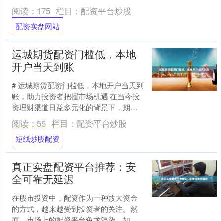
选择**最安全的杠杆炒股平台**成为投资
阅读：
175
栏目：
配资平台炒股
者最关心的问题。本....
配资实盘网站
运城期货配资门槛低，本地
开户当天到账
# 运城期货配资门槛低，本地开户当天到
账，助力投资者把握市场机遇 在当今投
资理财渠道日益多元化的背景下，期货
市场凭借其双向交易、杠杆机制等独特
阅读：
55
栏目：
配资平台炒股
优势，吸引了越来越....
短线炒股配资
真正实盘配资平台推荐：安
全可靠无延迟
在股市投资中，配资作为一种放大资金
的方式，越来越受到投资者的关注。然
而，市场上的配资平台鱼龙混杂，如何