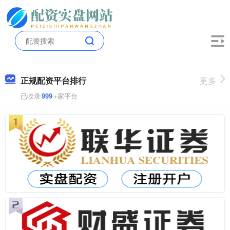
正规配资平台排行
更多
已收录
999
+家平台