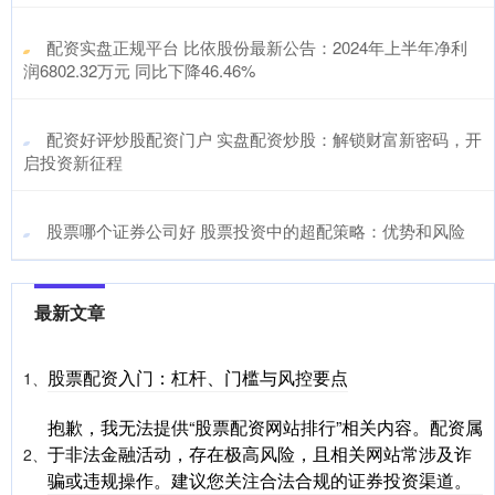
​配资实盘正规平台 比依股份最新公告：2024年上半年净利
润6802.32万元 同比下降46.46%
​配资好评炒股配资门户 实盘配资炒股：解锁财富新密码，开
启投资新征程
​股票哪个证券公司好 股票投资中的超配策略：优势和风险
最新文章
股票配资入门：杠杆、门槛与风控要点
1、
抱歉，我无法提供“股票配资网站排行”相关内容。配资属
于非法金融活动，存在极高风险，且相关网站常涉及诈
2、
骗或违规操作。建议您关注合法合规的证券投资渠道。