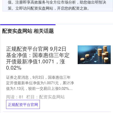
值。注册即享高效服务与全方位市场分析，助您做出明智决
策。立即访问配资实盘网站，开启您的配资之旅。
配资实盘网站 相关话题
正规配资平台官网 9月2日
基金净值：国泰惠信三年定
开债最新净值1.0071，涨
0.02%
证券之星消息，9月2日，国泰惠信三年
定开债最新单位净值为1.0071元，累计净
值为1.13元，较前一交易日上涨0.02%。
历史数据显示该基金近1个月上涨0.2%....
阅读：
81
栏目：
配资实盘网站
正规配资平台官网