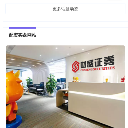
更多话题动态
配资实盘网站