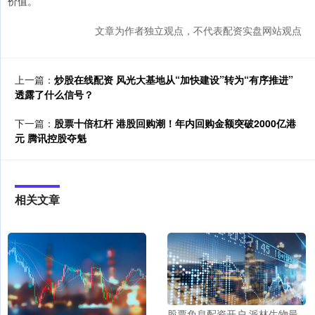
价值。
文章为作者独立观点，不代表配资实盘网站观点
上一篇：
炒股在线配资 风光大基地从“加快建设”转为“有序推进”
透露了什么信号？
下一篇：
股票十倍杠杆 港股回购潮！年内回购金额突破2000亿港
元 腾讯控股夺魁
相关文章
股票免息配资开户 派林生物最