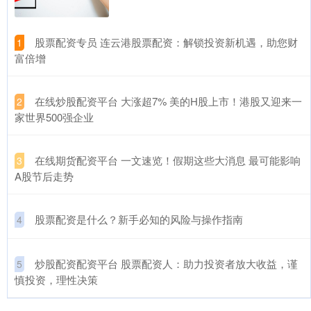
​股票配资专员 连云港股票配资：解锁投资新机遇，助您财
1
富倍增
​在线炒股配资平台 大涨超7% 美的H股上市！港股又迎来一
2
家世界500强企业
​在线期货配资平台 一文速览！假期这些大消息 最可能影响
3
A股节后走势
​股票配资是什么？新手必知的风险与操作指南
4
​炒股配资配资平台 股票配资人：助力投资者放大收益，谨
5
慎投资，理性决策