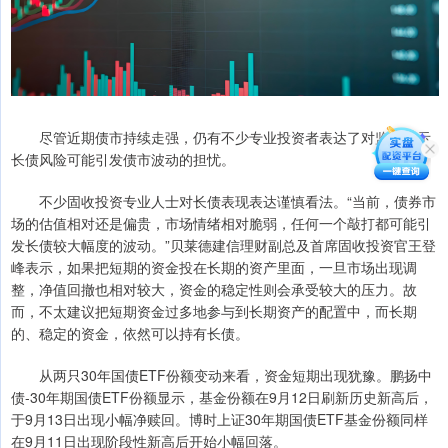
尽管近期债市持续走强，仍有不少专业投资者表达了对监管提示
长债风险可能引发债市波动的担忧。
不少固收投资专业人士对长债表现表达谨慎看法。“当前，债券市
场的估值相对还是偏贵，市场情绪相对脆弱，任何一个敲打都可能引
发长债较大幅度的波动。”贝莱德建信理财副总及首席固收投资官王登
峰表示，如果把短期的资金投在长期的资产里面，一旦市场出现调
整，净值回撤也相对较大，资金的稳定性则会承受较大的压力。故
而，不太建议把短期资金过多地参与到长期资产的配置中，而长期
的、稳定的资金，依然可以持有长债。
从两只30年国债ETF份额变动来看，资金短期出现犹豫。鹏扬中
债-30年期国债ETF份额显示，基金份额在9月12日刷新历史新高后，
于9月13日出现小幅净赎回。博时上证30年期国债ETF基金份额同样
在9月11日出现阶段性新高后开始小幅回落。