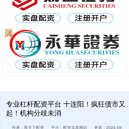
专业杠杆配资平台 十连阳！疯狂债市又
起！机构分歧未消
作者：股天下配资
平台：配资实盘网站
更新：2024-09-