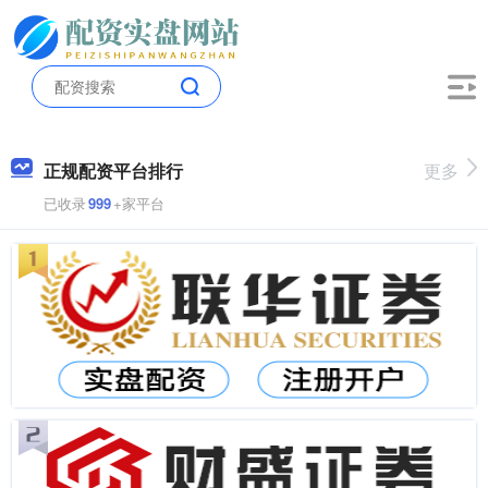
正规配资平台排行
更多
已收录
999
+家平台